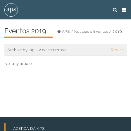
Eventos 2019
APS
/
Notícias e Eventos
/
2019
Archive by tag:
22 de setembro
Return
Not any article
ACERCA DA APS