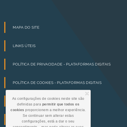
MAPA DO SITE
LINKS ÚTEIS
POLÍTICA DE PRIVACIDADE - PLATAFORMAS DIGITAIS
POLÍTICA DE COOKIES - PLATAFORMAS DIGITAIS
As configurações de cookies neste site são
TERMOS E CONDIÇÕES
definidas para
permitir que todos os
cookies
proporcionem a melhor experiência.
Se continuar sem alterar estas
TERMOS DE UTILIZAÇÃO - WEBSITES
configurações, está a dar o seu