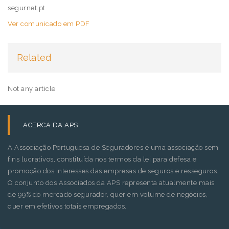
segurnet.pt
Ver comunicado em PDF
Related
Not any article
ACERCA DA APS
A Associação Portuguesa de Seguradores é uma associação sem
fins lucrativos, constituída nos termos da lei para defesa e
promoção dos interesses das empresas de seguros e resseguros.
O conjunto dos Associados da APS representa atualmente mais
de 99% do mercado segurador, quer em volume de negócios,
quer em efetivos totais empregados.